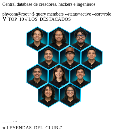
Central database de creadores, hackers e ingenieros
phycom@root:~$
query members --status=active --sort=role
🏅 TOP_10 // LOS_DESTACADOS
─── ··· ───
⭐ LEYENDAS_DEL_CLUB //