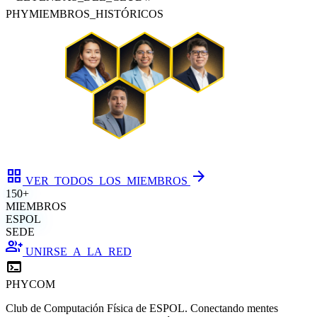
PHYMIEMBROS_HISTÓRICOS
grid_view
arrow_forward
VER_TODOS_LOS_MIEMBROS
150+
MIEMBROS
ESPOL
SEDE
group_add
UNIRSE_A_LA_RED
terminal
PHYCOM
Club de Computación Física de ESPOL. Conectando mentes