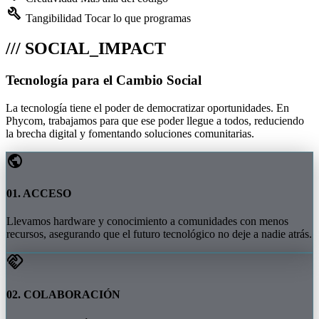
build
Tangibilidad
Tocar lo que programas
/// SOCIAL_IMPACT
Tecnología para el Cambio Social
La tecnología tiene el poder de democratizar oportunidades. En
Phycom, trabajamos para que ese poder llegue a todos, reduciendo
la brecha digital y fomentando soluciones comunitarias.
public
01. ACCESO
Llevamos hardware y conocimiento a comunidades con menos
recursos, asegurando que el futuro tecnológico no deje a nadie atrás.
handshake
02. COLABORACIÓN