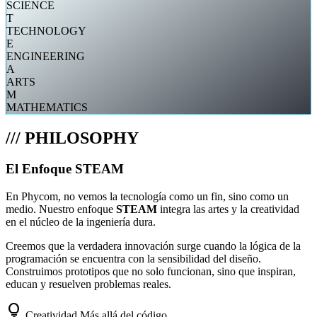
SCIENCE
T
TECHNOLOGY
E
ENGINEERING
A
ARTS
M
MATHEMATICS
/// PHILOSOPHY
El Enfoque STEAM
En Phycom, no vemos la tecnología como un fin, sino como un
medio. Nuestro enfoque
STEAM
integra las artes y la creatividad
en el núcleo de la ingeniería dura.
Creemos que la verdadera innovación surge cuando la lógica de la
programación se encuentra con la sensibilidad del diseño.
Construimos prototipos que no solo funcionan, sino que inspiran,
educan y resuelven problemas reales.
lightbulb
Creatividad
Más allá del código