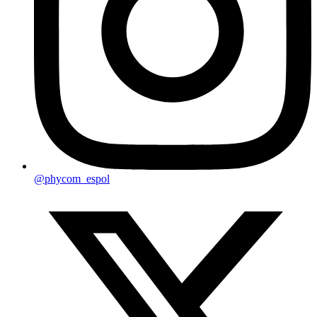
@phycom_espol