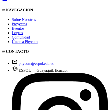
/// NAVEGACIÓN
Sobre Nosotros
Proyectos
Eventos
Logros
Comunidad
Únete a Phycom
/// CONTACTO
mail
phycom@espol.edu.ec
school
ESPOL — Guayaquil, Ecuador