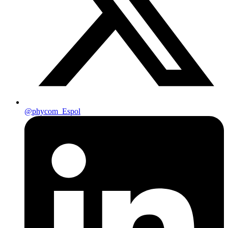
@phycom_Espol