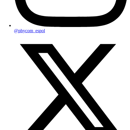
@phycom_espol