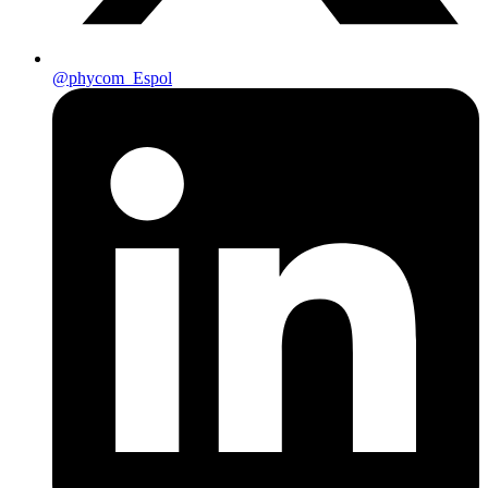
@phycom_Espol