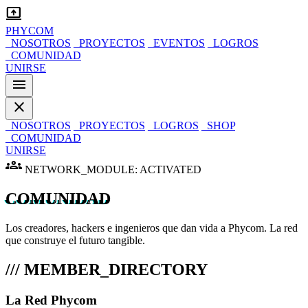
computer_arrow_up
PHYCOM
_NOSOTROS
_PROYECTOS
_EVENTOS
_LOGROS
_COMUNIDAD
UNIRSE
menu
close
_NOSOTROS
_PROYECTOS
_LOGROS
_SHOP
_COMUNIDAD
UNIRSE
groups
NETWORK_MODULE: ACTIVATED
COMUNIDAD
Los creadores, hackers e ingenieros que dan vida a Phycom. La red
que construye el futuro tangible.
/// MEMBER_DIRECTORY
La Red Phycom